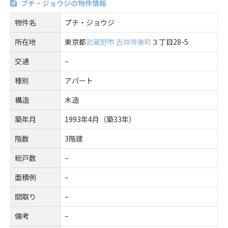
プチ・ジョウジの物件情報
物件名
プチ・ジョウジ
所在地
東京都
武蔵野市
吉祥寺東町
３丁目28-5
交通
–
種別
アパート
構造
木造
築年月
1993年4月（築33年）
階数
3階建
総戸数
–
面積例
–
間取り
–
備考
–