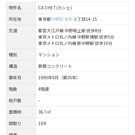
物件名
CA CHET(カシェ)
所在地
東京都
中野区
本町
３丁目14-15
交通
都営大江戸線 中野坂上駅 徒歩8分
東京メトロ丸ノ内線 中野新橋駅 徒歩5分
東京メトロ丸ノ内線 新中野駅 徒歩10分
種別
マンション
構造
鉄筋コンクリート
築年月
1990年9月（築35年）
階数
4階建
総戸数
–
面積例
36.7㎡
間取り
1DK
備考
–