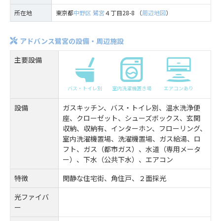
所在地
東京都
中野区
鷺宮
４丁目28-8 （
周辺地図
）
アドバンス鷺宮の設備・周辺施設
主要設備
バス・トイレ別
室内洗濯機置き場
エアコンあり
設備
ガスキッチン、バス・トイレ別、温水洗浄便
座、クローゼット、シューズボックス、玄関
収納、収納有、インターホン、フローリング、
室内洗濯機置場、洗濯機置場、ガス給湯、ロ
フト、ガス（都市ガス）、水道（専用メータ
ー）、下水（公共下水）、エアコン
特徴
閑静な住宅街、角住戸、２面採光
光ファイバ
ー