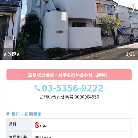
★外観★
1/21
空き状況確認・見学お問い合わせ（無料）
03-5356-9222
お問い合わせ番号
0000004550
賃料・初期費用
8
賃料
万円
管理費 / 共
0円 / – / –