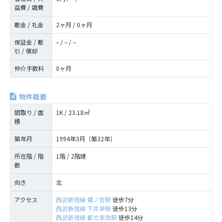
益費 / 雑費
敷金 / 礼金
2ヶ月 / 0ヶ月
保証金 / 敷
– / – / –
引 / 償却
仲介手数料
0ヶ月
物件概要
間取り / 面
1K / 23.18㎡
積
築年月
1994年3月（築32年）
所在階 / 階
1階 / 2階建
数
向き
北
アクセス
西武新宿線
鷺ノ宮駅
徒歩7分
西武新宿線
下井草駅
徒歩13分
西武新宿線
都立家政駅
徒歩14分