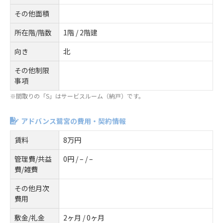
その他面積
所在階/階数
1階 / 2階建
向き
北
その他制限
事項
※間取りの「S」はサービスルーム（納戸）です。
アドバンス鷺宮の費用・契約情報
賃料
8万円
管理費/共益
0円 / – / –
費/雑費
その他月次
費用
敷金/礼金
2ヶ月 / 0ヶ月