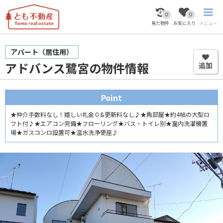
0
0
見た物件
お気に入り
メニュー
アパート
（居住用）
アドバンス鷺宮の物件情報
追加
Point
★仲介手数料なし！嬉しい礼金０&更新料なし♪★角部屋★約4帖の大型ロ
フト付♪★エアコン完備★フローリング★バス・トイレ別★室内洗濯機置
場★ガスコンロ設置可★温水洗浄便座♪