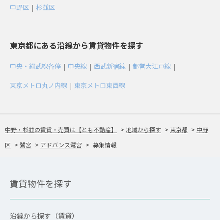
中野区
|
杉並区
東京都にある沿線から賃貸物件を探す
中央・総武線各停
|
中央線
|
西武新宿線
|
都営大江戸線
|
東京メトロ丸ノ内線
|
東京メトロ東西線
中野・杉並の賃貸・売買は【とも不動産】
>
地域から探す
>
東京都
>
中野
区
>
鷺宮
>
アドバンス鷺宮
>
募集情報
賃貸物件を探す
沿線から探す（賃貸）