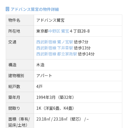
アドバンス鷺宮の物件詳細
物件名
アドバンス鷺宮
所在地
東京都
中野区
鷺宮
４丁目28-8
交通
西武新宿線
鷺ノ宮駅
徒歩7分
西武新宿線
下井草駅
徒歩13分
西武新宿線
都立家政駅
徒歩14分
構造
木造
建物種別
アパート
総戸数
4戸
築年月
1994年3月（築32年）
間取り
1K（洋室6畳、K4畳）
面積（専有/
23.18㎡ / 23.18㎡（壁芯） / –
延床/土地）