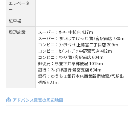
エレベータ
ー
駐車場
周辺施設
スーパー：ｵｰｹｰ 中杉店 417m
スーパー：まいばすけっと 鷺ﾉ宮駅南店 730m
コンビニ：ﾌｧﾐﾘｰﾏｰﾄ 上鷺宮二丁目店 209m
コンビニ：ｾﾌﾞﾝｲﾚﾌﾞﾝ 中野鷺宮店 402m
コンビニ：ｻﾝｸｽ 鷺ﾉ宮駅前店 604m
郵便局：杉並下井草郵便局 1015m
銀行：みずほ銀行 鷺宮支店 634m
銀行：ゆうちょ銀行本店西武新宿線鷺ﾉ宮駅出
張所 621m
アドバンス鷺宮の周辺地図